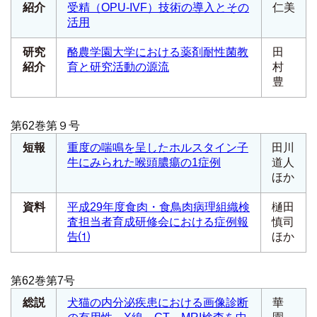
紹介
受精（OPU-IVF）技術の導入とその
仁美
活用
研究
酪農学園大学における薬剤耐性菌教
田
紹介
育と研究活動の源流
村
豊
第62巻第９号
短報
重度の喘鳴を呈したホルスタイン子
田川
牛にみられた喉頭膿瘍の1症例
道人
ほか
資料
平成29年度食肉・食鳥肉病理組織検
樋田
査担当者育成研修会における症例報
慎司
告⑴
ほか
第62巻第7号
総説
犬猫の内分泌疾患における画像診断
華