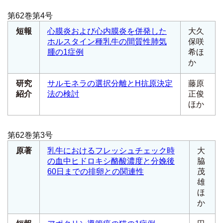
第62巻第4号
短報
心膜炎および心内膜炎を併発した
大久
ホルスタイン種乳牛の間質性肺気
保咲
腫の1症例
希ほ
か
研究
サルモネラの選択分離とH抗原決定
藤原
紹介
法の検討
正俊
ほか
第62巻第3号
原著
乳牛におけるフレッシュチェック時
大
の血中ヒドロキシ酪酸濃度と分娩後
脇
60日までの排卵との関連性
茂
雄
ほ
か