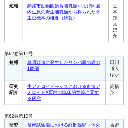
短報
釧路市動物園飼育哺乳類および同園
近
内生息の野生哺乳類から得られた寄
本
生虫標本の概要（続報）
翔
太
ほ
か
第62巻第11号
短報
鼻咽頭道に発生したリンパ腫の猫の
田川
1症例
道人
ほか
研究
牛アミロイドーシスにおける血清ア
髙橋
紹介
ミロイドA蛋白の臨床的意義に関す
英二
る研究
第62巻第10号
研究
畜産試験場における経腟採卵－体外
吉野