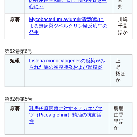
の有用性～X線、CT、MRI検査を中
園
心に～
究
原著
Mycobacterium avium
血清型8型に
川嶋
よる無病巣ツベルクリン疑反応牛の
千晶
発生
ほか
第62巻第6号
短報
Listeria monocytogenes
の感染がみ
上
られた馬の胸膜肺炎および髄膜炎
野
拓ほ
か
第62巻第5号
原著
乳房炎原因菌に対するアカエゾマ
醍醐
ツ（
Picea glehnii
）精油の抗菌活
由香
性
里ほ
か