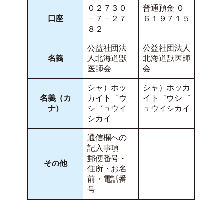
０２７３０
普通預金 ０
口座
－７－２７
６１９７１５
８２
公益社団法
公益社団法人
名義
人北海道獣
北海道獣医師
医師会
会
シャ）ホッ
シャ）ホッカ
名義（カ
カイト゛ウ
イト゛ウシ゛
ナ）
シ゛ュウイ
ュウイシカイ
シカイ
通信欄への
記入事項
郵便番号・
その他
住所・お名
前・電話番
号