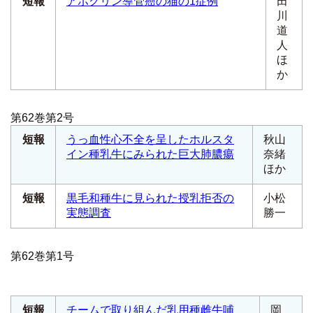
短報
アポクリン導管癌の猫の1症例
田
川
道
人
ほ
か
第62巻第2号
短報
うっ血性心不全を呈したホルスタ
秋山
イン種乳牛にみられた巨大肺膿瘍
奈緒
ほか
短報
黒毛和種牛に見られた授乳拒否の
小松
実態調査
勝一
第62巻第1号
短報
チームで取り組んだ乳用種雌牛哺
岡