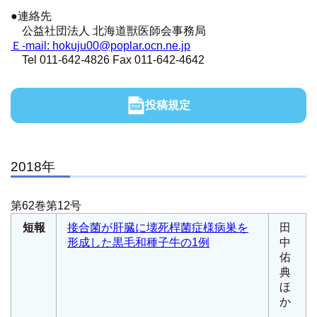
●連絡先
公益社団法人 北海道獣医師会事務局
Ｅ-mail: hokuju00@poplar.ocn.ne.jp
Tel 011-642-4826 Fax 011-642-4642
投稿規定
2018年
第62巻第12号
短報
接合菌が肝臓に壊死桿菌症様病巣を
田
形成した黒毛和種子牛の1例
中
佑
典
ほ
か