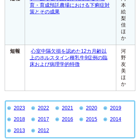
育・育成預託農場における下痢症対
本
策とその成果
絵
梨
佳
ほ
か
短報
心室中隔欠損を認めた12カ月齢以
河
上のホルスタイン種乳牛9症例の臨
野
床および病理学的特徴
友
美
ほ
か
2023
2022
2021
2020
2019
2018
2017
2016
2015
2014
2013
2012