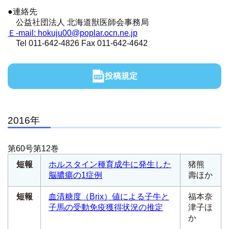
●連絡先
公益社団法人 北海道獣医師会事務局
Ｅ-mail: hokuju00@poplar.ocn.ne.jp
Tel 011-642-4826 Fax 011-642-4642
投稿規定
2016年
第60号第12巻
短報
ホルスタイン種育成牛に発生した
猪熊
脳膿瘍の1症例
壽ほか
短報
血清糖度（Brix）値による子牛と
福本奈
子馬の受動免疫獲得状況の推定
津子ほ
か