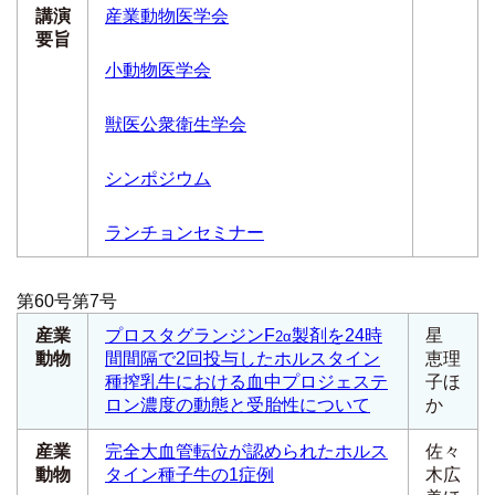
講演
産業動物医学会
要旨
小動物医学会
獣医公衆衛生学会
シンポジウム
ランチョンセミナー
第60号第7号
産業
プロスタグランジンF
製剤を24時
星
2α
動物
間間隔で2回投与したホルスタイン
恵理
種搾乳牛における血中プロジェステ
子ほ
ロン濃度の動態と受胎性について
か
産業
完全大血管転位が認められたホルス
佐々
動物
タイン種子牛の1症例
木広