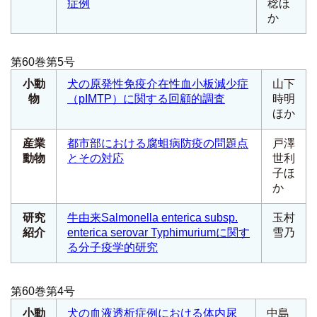
症例
稔ほ
か
第60巻第5号
小動
犬の原発性免疫介在性血小板減少症
山下
物
（pIMTP）に関する回顧的調査
時明
ほか
産業
都市部における腐蛆病防疫の問題点
戸澤
動物
とその対応
世利
子ほ
か
研究
牛由来
Salmonella enterica subsp.
玉村
紹介
enterica
serovar Typhimuriumに関す
雪乃
る分子疫学的研究
第60巻第4号
小動
犬の血液透析症例における体内尿
中島