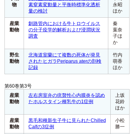
物
素窒素変動量と平衡時標準化透析
永昭
量の検討
ほか
産業
釧路管内における牛トロウイルス
秦
動物
の分子疫学的解析および浸潤状況
葉奈
調査
子ほ
か
野生
北海道室蘭にて複数の死体が発見
竹内
動物
されたヒガラ
Periparus ater
の剖検
萌香
記録
ほか
第60巻第3号
産業
左右房室弁の疣贅性心内膜炎を認め
上坂
動物
たホルスタイン種乳牛の1症例
花鈴
ほか
産業
黒毛和種新生子牛に見られたChilled
小松
動物
Calfの3症例
勝一