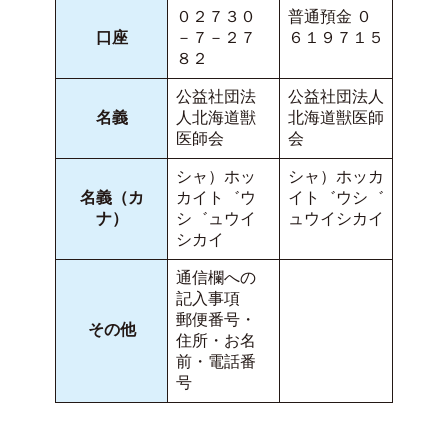
０２７３０
普通預金 ０
口座
－７－２７
６１９７１５
８２
公益社団法
公益社団法人
名義
人北海道獣
北海道獣医師
医師会
会
シャ）ホッ
シャ）ホッカ
名義（カ
カイト゛ウ
イト゛ウシ゛
ナ）
シ゛ュウイ
ュウイシカイ
シカイ
通信欄への
記入事項
郵便番号・
その他
住所・お名
前・電話番
号