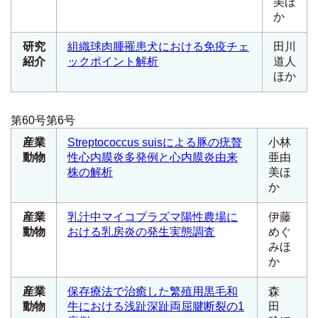
美ほ
か
研究
組織球肉腫罹患犬における免疫チェ
田川
紹介
ックポイント解析
道人
ほか
第60号第6号
産業
Streptococcus suis
による豚の疣贅
小林
動物
性心内膜炎多発例と心内膜炎由来
亜由
株の解析
美ほ
か
産業
乳汁中マイコプラズマ陽性農場に
伊藤
動物
おける乳房炎の発生実態調査
めぐ
みほ
か
産業
保存療法で治癒した繁殖用黒毛和
森
動物
牛における浅趾深趾両屈腱断裂の1
田