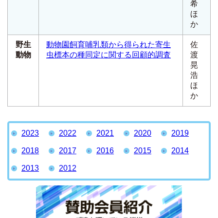
希
ほ
か
野生
動物園飼育哺乳類から得られた寄生
佐
動物
虫標本の種同定に関する回顧的調査
渡
晃
浩
ほ
か
2023
2022
2021
2020
2019
2018
2017
2016
2015
2014
2013
2012