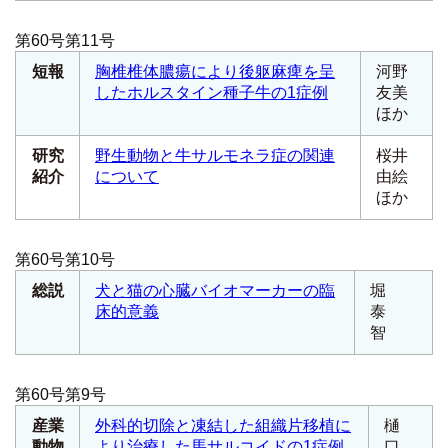
第60号第11号
短報
胸椎椎体膿瘍により後躯麻痺を呈
河野
したホルスタイン種子牛の1症例
友美
ほか
研究
野生動物と牛サルモネラ症の関連
桜井
紹介
について
由絵
ほか
第60号第10号
総説
犬と猫の心臓バイオマーカーの臨
堀
床的意義
泰
智
第60号第9号
産業
外科的切除と凍結した組織片移植に
樋
動物
より治療した馬サルコイドの1症例
口