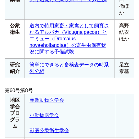
徹ほ
か
公衆
道内で特用家畜・家禽として飼育さ
高野
衛生
れるアルパカ（
Vicugna pacos
）と
結衣
エミュー（
Dromaius
ほか
novaehollandiae
）の寄生虫保有状
況に関する予備試験
研究
簡単にできると畜検査データの時系
足立
紹介
列分析
泰基
第60号第8号
地区
産業動物医学会
学会
プロ
小動物医学会
グラ
ム
獣医公衆衛生学会