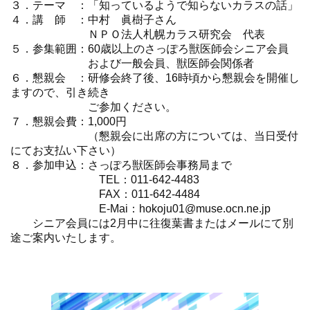
３．テーマ ：「知っているようで知らないカラスの話」
４．講 師 ：中村 眞樹子さん
ＮＰＯ法人札幌カラス研究会 代表
５．参集範囲：60歳以上のさっぽろ獣医師会シニア会員
および一般会員、獣医師会関係者
６．懇親会 ：研修会終了後、16時頃から懇親会を開催し
ますので、引き続き
ご参加ください。
７．懇親会費：1,000円
（懇親会に出席の方については、当日受付
にてお支払い下さい）
８．参加申込：さっぽろ獣医師会事務局まで
TEL：011-642-4483
FAX：011-642-4484
E-Mai：hokoju01@muse.ocn.ne.jp
シニア会員には2月中に往復葉書またはメールにて別
途ご案内いたします。