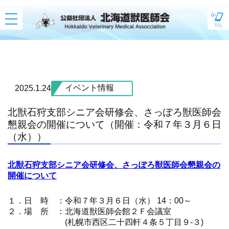
toggle
navigation
イベント情報
2025.1.24
北獣石狩支部シニア会研修会、さっぽろ獣医師会
懇親会の開催について（開催：令和７年３月６日
（水））
北獣石狩支部シニア会研修会、さっぽろ獣医師会懇親会の
開催について
１．日 時 ：令和７年３月６日（水） 14：00～
２．場 所 ：北海道獣医師会館２Ｆ会議室
(札幌市西区二十四軒４条５丁目９-３)