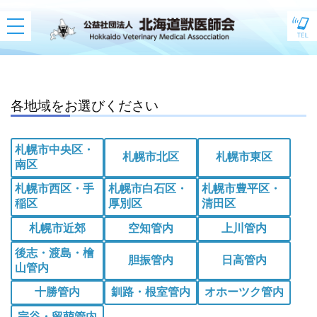
toggle
navigation
各地域をお選びください
札幌市中央区・
札幌市北区
札幌市東区
南区
札幌市西区・手
札幌市白石区・
札幌市豊平区・
稲区
厚別区
清田区
札幌市近郊
空知管内
上川管内
後志・渡島・檜
胆振管内
日高管内
山管内
十勝管内
釧路・根室管内
オホーツク管内
宗谷・留萌管内