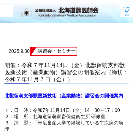
toggle
navigation
講習会・セミナー
2025.9.30
開催：令和７年11月14日（金）北獣留萌支部獣
医新技術（産業動物）講習会の開催案内（締切：
令和７年11月７日（金））
北獣留萌支部獣医新技術（産業動物）講習会の開催案内
１．日 時：令和7年11月14日（金）14：30～17：00
２．場 所：北海道留萌家畜保健衛生所 研修室
３．演 題：「帯広畜産大学で経験している牛疾病の病
理」